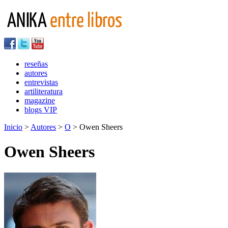
reseñas
autores
entrevistas
artiliteratura
magazine
blogs VIP
Inicio
>
Autores
>
O
> Owen Sheers
Owen Sheers