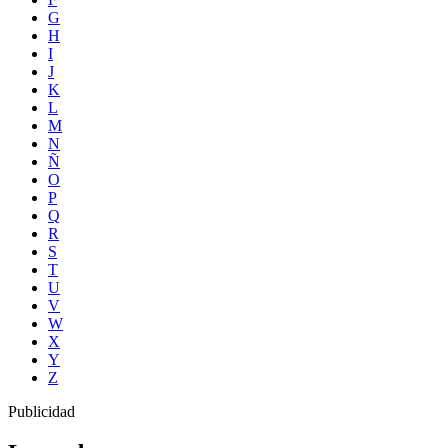
G
H
I
J
K
L
M
N
Ñ
O
P
Q
R
S
T
U
V
W
X
Y
Z
Publicidad