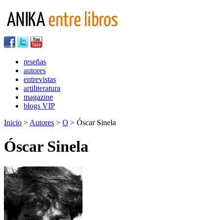
reseñas
autores
entrevistas
artiliteratura
magazine
blogs VIP
Inicio
>
Autores
>
O
> Óscar Sinela
Óscar Sinela