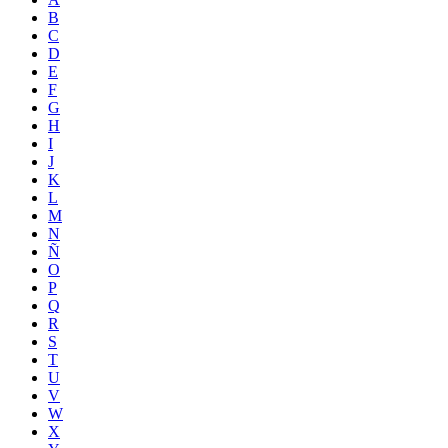
B
C
D
E
F
G
H
I
J
K
L
M
N
Ñ
O
P
Q
R
S
T
U
V
W
X