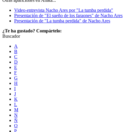
Otras apariciones en Anika...
Video-entrevista Nacho Ares por "La tumba perdida"
Presentación de "El sueño de los faraones" de Nacho Ares
Presentación de "La tumba perdida" de Nacho Ares
¿Te ha gustado? Compártelo:
Buscador
A
B
C
D
E
F
G
H
I
J
K
L
M
N
Ñ
O
P