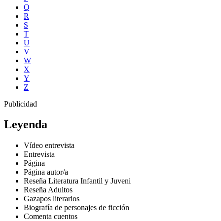
Q
R
S
T
U
V
W
X
Y
Z
Publicidad
Leyenda
Vídeo entrevista
Entrevista
Página
Página autor/a
Reseña Literatura Infantil y Juveni
Reseña Adultos
Gazapos literarios
Biografía de personajes de ficción
Comenta cuentos