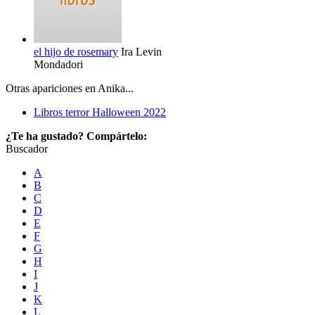
el hijo de rosemary
Ira Levin
Mondadori
Otras apariciones en Anika...
Libros terror Halloween 2022
¿Te ha gustado? Compártelo:
Buscador
A
B
C
D
E
F
G
H
I
J
K
L