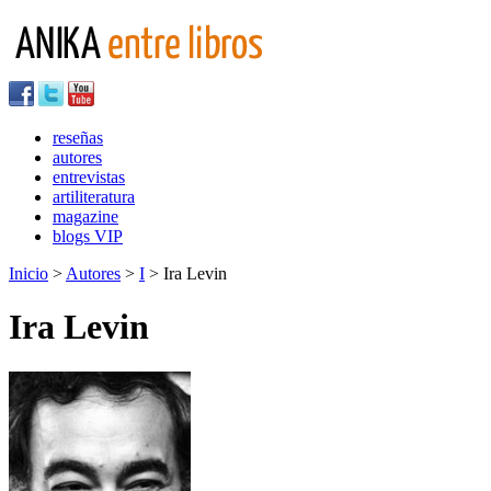
reseñas
autores
entrevistas
artiliteratura
magazine
blogs VIP
Inicio
>
Autores
>
I
> Ira Levin
Ira Levin