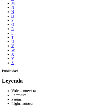
M
N
Ñ
O
P
Q
R
S
T
U
V
W
X
Y
Z
Publicidad
Leyenda
Vídeo entrevista
Entrevista
Página
Página autor/a