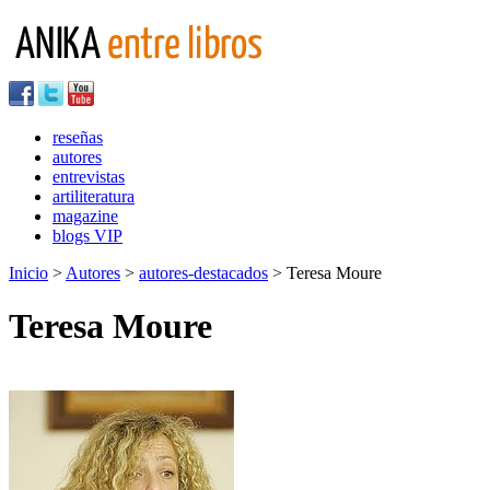
reseñas
autores
entrevistas
artiliteratura
magazine
blogs VIP
Inicio
>
Autores
>
autores-destacados
> Teresa Moure
Teresa Moure