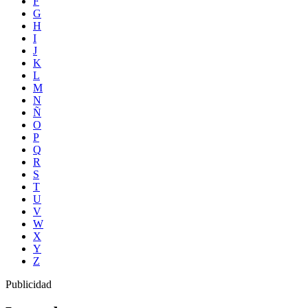
F
G
H
I
J
K
L
M
N
Ñ
O
P
Q
R
S
T
U
V
W
X
Y
Z
Publicidad