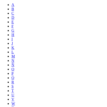
A
B
C
D
E
F
G
H
I
J
K
L
M
N
Ñ
O
P
Q
R
S
T
U
V
W