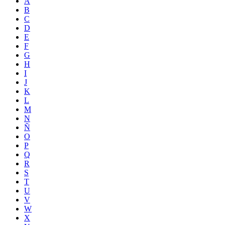
A
B
C
D
E
F
G
H
I
J
K
L
M
N
Ñ
O
P
Q
R
S
T
U
V
W
X