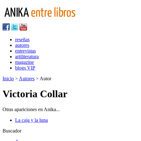
reseñas
autores
entrevistas
artiliteratura
magazine
blogs VIP
Inicio
>
Autores
> Autor
Victoria Collar
Otras apariciones en Anika...
La caja y la luna
Buscador