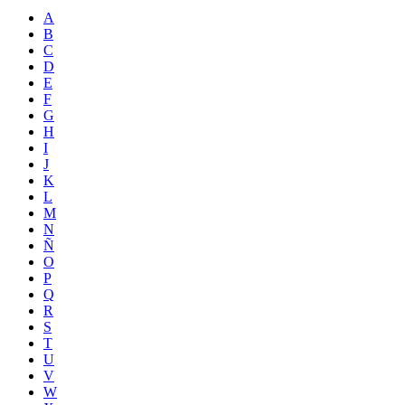
A
B
C
D
E
F
G
H
I
J
K
L
M
N
Ñ
O
P
Q
R
S
T
U
V
W