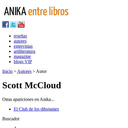
reseñas
autores
entrevistas
artiliteratura
magazine
blogs VIP
Inicio
>
Autores
> Autor
Scott McCloud
Otras apariciones en Anika...
El Club de los dibujantes
Buscador