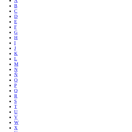
A
B
C
D
E
F
G
H
I
J
K
L
M
N
Ñ
O
P
Q
R
S
T
U
V
W
X