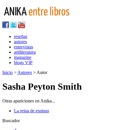
reseñas
autores
entrevistas
artiliteratura
magazine
blogs VIP
Inicio
>
Autores
> Autor
Sasha Peyton Smith
Otras apariciones en Anika...
La reina de espinas
Buscador