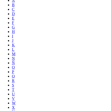
A
B
C
D
E
F
G
H
I
J
K
L
M
N
Ñ
O
P
Q
R
S
T
U
V
W
X