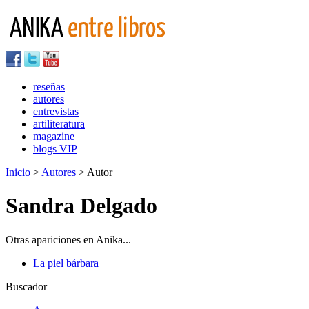
reseñas
autores
entrevistas
artiliteratura
magazine
blogs VIP
Inicio
>
Autores
> Autor
Sandra Delgado
Otras apariciones en Anika...
La piel bárbara
Buscador