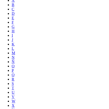
A
B
C
D
E
F
G
H
I
J
K
L
M
N
Ñ
O
P
Q
R
S
T
U
V
W
X