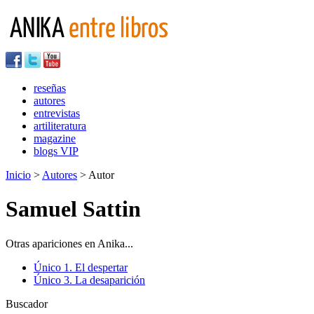
reseñas
autores
entrevistas
artiliteratura
magazine
blogs VIP
Inicio
>
Autores
> Autor
Samuel Sattin
Otras apariciones en Anika...
Único 1. El despertar
Único 3. La desaparición
Buscador