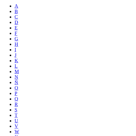
A
B
C
D
E
F
G
H
I
J
K
L
M
N
Ñ
O
P
Q
R
S
T
U
V
W