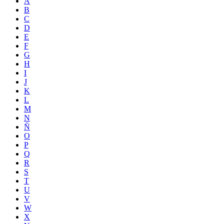
A
B
C
D
E
F
G
H
I
J
K
L
M
N
Ñ
O
P
Q
R
S
T
U
V
W
X