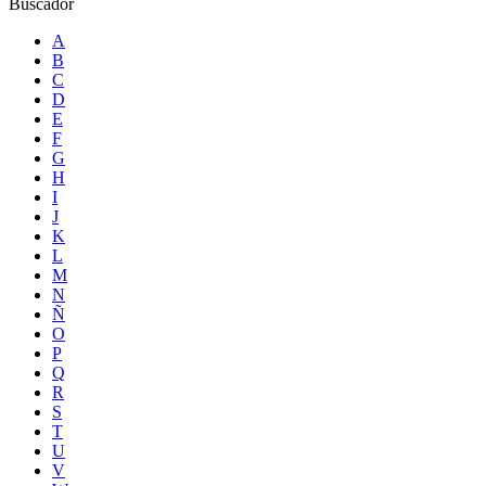
Buscador
A
B
C
D
E
F
G
H
I
J
K
L
M
N
Ñ
O
P
Q
R
S
T
U
V