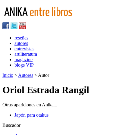
reseñas
autores
entrevistas
artiliteratura
magazine
blogs VIP
Inicio
>
Autores
> Autor
Oriol Estrada Rangil
Otras apariciones en Anika...
Japón para otakus
Buscador