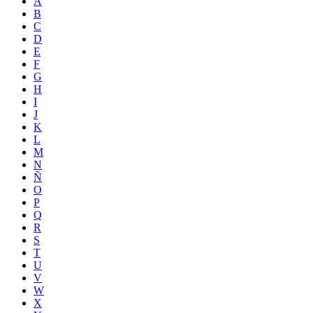
A
B
C
D
E
F
G
H
I
J
K
L
M
N
Ñ
O
P
Q
R
S
T
U
V
W
X