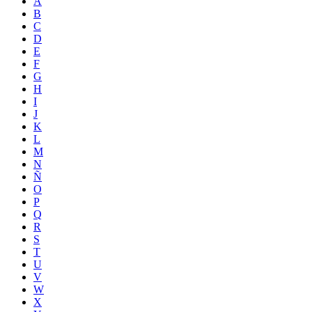
A
B
C
D
E
F
G
H
I
J
K
L
M
N
Ñ
O
P
Q
R
S
T
U
V
W
X