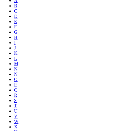
A
B
C
D
E
F
G
H
I
J
K
L
M
N
Ñ
O
P
Q
R
S
T
U
V
W
X