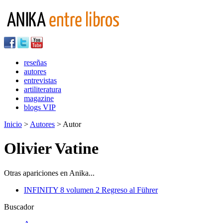
reseñas
autores
entrevistas
artiliteratura
magazine
blogs VIP
Inicio
>
Autores
> Autor
Olivier Vatine
Otras apariciones en Anika...
INFINITY 8 volumen 2 Regreso al Führer
Buscador