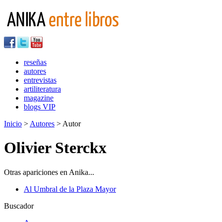
reseñas
autores
entrevistas
artiliteratura
magazine
blogs VIP
Inicio
>
Autores
> Autor
Olivier Sterckx
Otras apariciones en Anika...
Al Umbral de la Plaza Mayor
Buscador