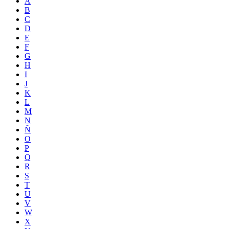
A
B
C
D
E
F
G
H
I
J
K
L
M
N
Ñ
O
P
Q
R
S
T
U
V
W
X