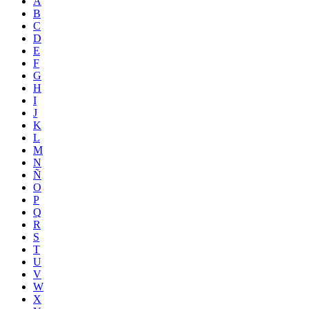
A
B
C
D
E
F
G
H
I
J
K
L
M
N
Ñ
O
P
Q
R
S
T
U
V
W
X