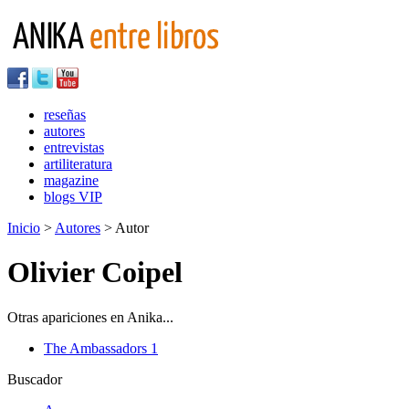
reseñas
autores
entrevistas
artiliteratura
magazine
blogs VIP
Inicio
>
Autores
> Autor
Olivier Coipel
Otras apariciones en Anika...
The Ambassadors 1
Buscador