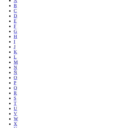
A
B
C
D
E
F
G
H
I
J
K
L
M
N
Ñ
O
P
Q
R
S
T
U
V
W
X