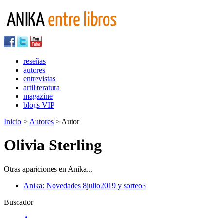
reseñas
autores
entrevistas
artiliteratura
magazine
blogs VIP
Inicio
>
Autores
> Autor
Olivia Sterling
Otras apariciones en Anika...
Anika: Novedades 8julio2019 y sorteo3
Buscador