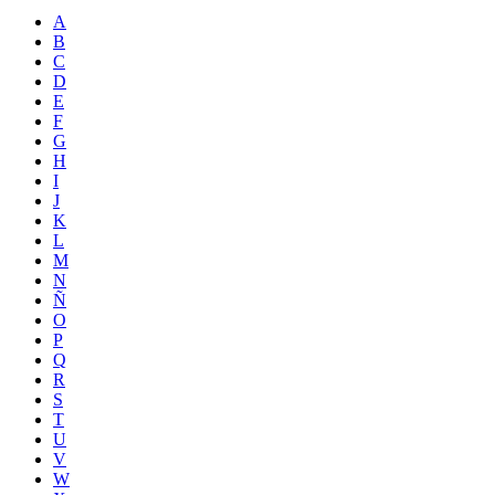
A
B
C
D
E
F
G
H
I
J
K
L
M
N
Ñ
O
P
Q
R
S
T
U
V
W