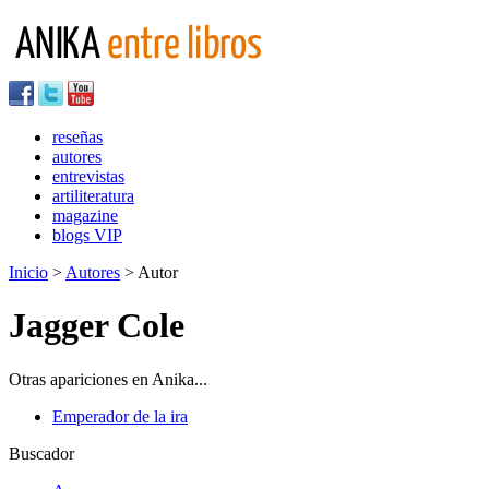
reseñas
autores
entrevistas
artiliteratura
magazine
blogs VIP
Inicio
>
Autores
> Autor
Jagger Cole
Otras apariciones en Anika...
Emperador de la ira
Buscador