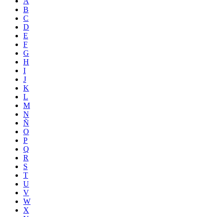
A
B
C
D
E
F
G
H
I
J
K
L
M
N
Ñ
O
P
Q
R
S
T
U
V
W
X