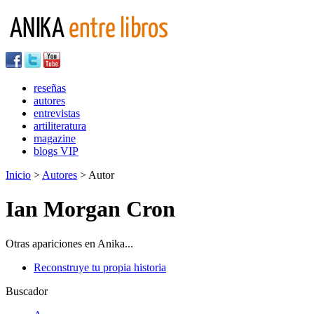
reseñas
autores
entrevistas
artiliteratura
magazine
blogs VIP
Inicio
>
Autores
> Autor
Ian Morgan Cron
Otras apariciones en Anika...
Reconstruye tu propia historia
Buscador