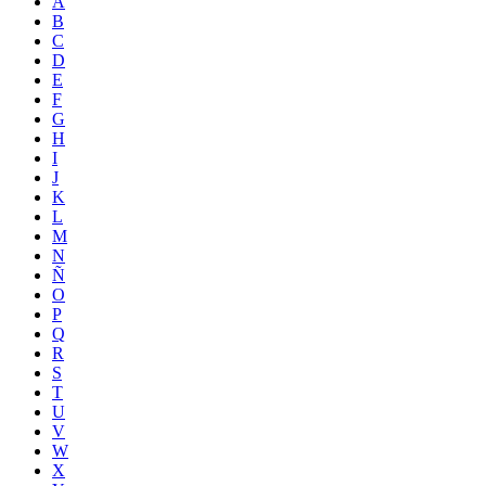
A
B
C
D
E
F
G
H
I
J
K
L
M
N
Ñ
O
P
Q
R
S
T
U
V
W
X