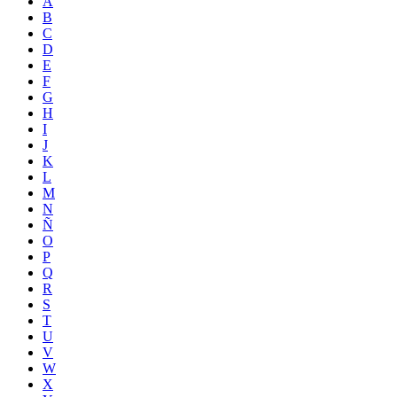
A
B
C
D
E
F
G
H
I
J
K
L
M
N
Ñ
O
P
Q
R
S
T
U
V
W
X