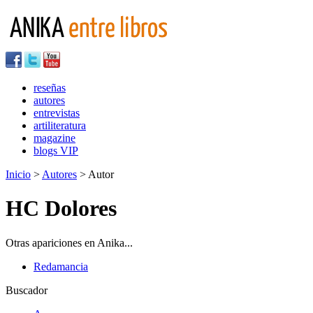
reseñas
autores
entrevistas
artiliteratura
magazine
blogs VIP
Inicio
>
Autores
> Autor
HC Dolores
Otras apariciones en Anika...
Redamancia
Buscador