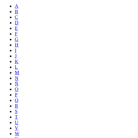
A
B
C
D
E
F
G
H
I
J
K
L
M
N
Ñ
O
P
Q
R
S
T
U
V
W