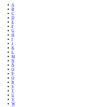
A
B
C
D
E
F
G
H
I
J
K
L
M
N
Ñ
O
P
Q
R
S
T
U
V
W