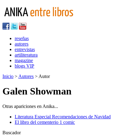
reseñas
autores
entrevistas
artiliteratura
magazine
blogs VIP
Inicio
>
Autores
> Autor
Galen Showman
Otras apariciones en Anika...
Literatura Especial Recomendaciones de Navidad
El libro del cementerio 1 comic
Buscador