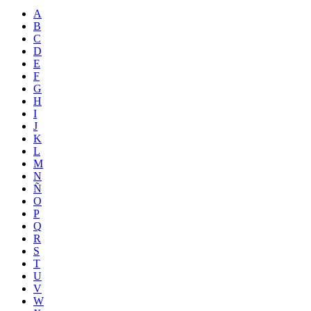
A
B
C
D
E
F
G
H
I
J
K
L
M
N
Ñ
O
P
Q
R
S
T
U
V
W