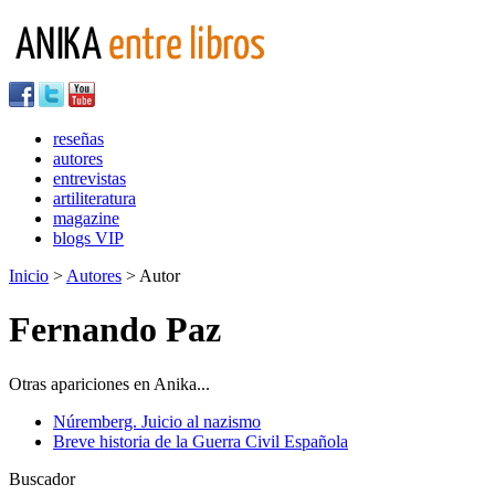
reseñas
autores
entrevistas
artiliteratura
magazine
blogs VIP
Inicio
>
Autores
> Autor
Fernando Paz
Otras apariciones en Anika...
Núremberg. Juicio al nazismo
Breve historia de la Guerra Civil Española
Buscador