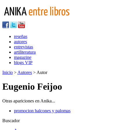
reseñas
autores
entrevistas
artiliteratura
magazine
blogs VIP
Inicio
>
Autores
> Autor
Eugenio Feijoo
Otras apariciones en Anika...
promocion halcones y palomas
Buscador