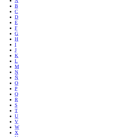
A
B
C
D
E
F
G
H
I
J
K
L
M
N
Ñ
O
P
Q
R
S
T
U
V
W
X