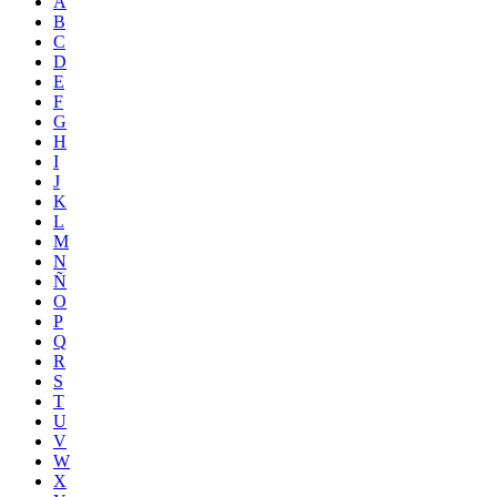
A
B
C
D
E
F
G
H
I
J
K
L
M
N
Ñ
O
P
Q
R
S
T
U
V
W
X