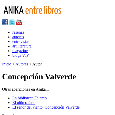
reseñas
autores
entrevistas
artiliteratura
magazine
blogs VIP
Inicio
>
Autores
> Autor
Concepción Valverde
Otras apariciones en Anika...
La biblioteca Fajardo
El último fado
El señor del viento. Concepción Valverde