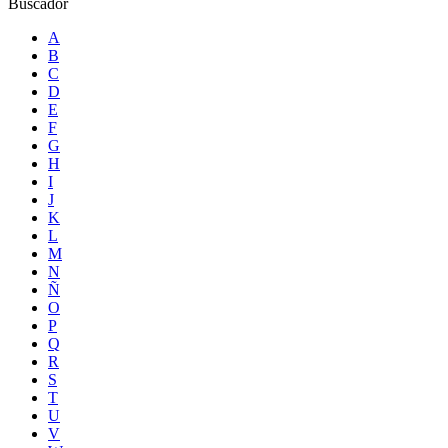
Buscador
A
B
C
D
E
F
G
H
I
J
K
L
M
N
Ñ
O
P
Q
R
S
T
U
V