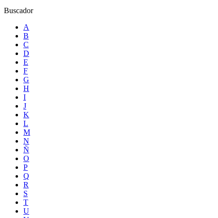
Buscador
A
B
C
D
E
F
G
H
I
J
K
L
M
N
Ñ
O
P
Q
R
S
T
U