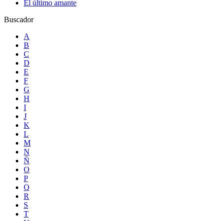
El último amante
Buscador
A
B
C
D
E
F
G
H
I
J
K
L
M
N
Ñ
O
P
Q
R
S
T