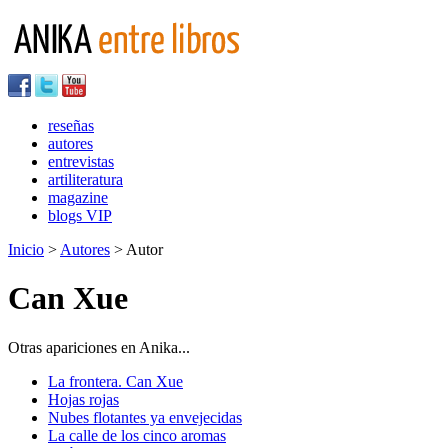
reseñas
autores
entrevistas
artiliteratura
magazine
blogs VIP
Inicio
>
Autores
> Autor
Can Xue
Otras apariciones en Anika...
La frontera. Can Xue
Hojas rojas
Nubes flotantes ya envejecidas
La calle de los cinco aromas