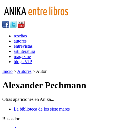
reseñas
autores
entrevistas
artiliteratura
magazine
blogs VIP
Inicio
>
Autores
> Autor
Alexander Pechmann
Otras apariciones en Anika...
La biblioteca de los siete mares
Buscador