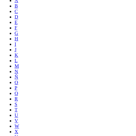
A
B
C
D
E
F
G
H
I
J
K
L
M
N
Ñ
O
P
Q
R
S
T
U
V
W
X