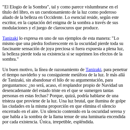
"El Elogio de la Sombra", tal y como parece vislumbrarse en el
título del libro, es un cuestionamiento de la luz como poderoso
aliado de la belleza en Occidente. Lo esencial reside, según este
escritor, en la captación del enigma de la sombra a través de sus
modulaciones y el juego de claroscuros que produce.
Tanizaki
lo expresa en uno de sus ejemplos de esta manera: "Lo
mismo que una piedra fosforescente en la oscuridad pierde toda su
fascinante sensación de joya preciosa si fuera expuesta a plena luz,
la belleza pierde toda su existencia si se suprimen los efectos de la
sombra."
Un buen motivo, la línea de razonamiento de
Tanizaki
, para penetrar
el tiempo navideño y su consiguiente metáfora de la luz. Ir más allá
de Tanizaki, sin abandonar el hilo de su argumentación, para
preguntarnos: ¿no será, acaso, el resplandor propio de Navidad un
desencadenante del estado triste en el que se sumergen tantas
personas en estas fechas? Porque, quizá, podría hablarse de una
tristeza que proviene de la luz. Una luz brutal, que ilumina de golpe
las ciudades en la misma proporción en que elimina el silencio
encerrado en el aire. Un silencio contenido en la oscuridad serena y
que habla a la sombra de la llama tenue de una luminaria encendida
por cada existencia. Única, irrepetible, espléndida.