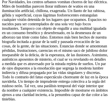
Por Navidades, los centros urbanos vomitan chorros de luz eléctrica.
Miles de bombillas parecen llorar millones de watios en una
iluminación artificial, chillona, exagerada. Un llanto de luz rabiosa,
gélida y superficial, cuyas lágrimas fosforescentes estrangulan
cualquier visión detenida de los lugares que ocupamos. Espacios no
nacidos para ser contemplados de una sola vez bajo focos
insultantes. Tampoco con objeto de engullir a una multitud igualada
en un consumo frenético y desenfrenado, en la desmesura de un
alborozo tan triste como falso. Entornos más bien hechos de nuestra
biografía incitada a gozar de la sutil y pausada evocación de las
cosas, de la gente, de las situaciones. Estancias donde se amontonan
pérdidas, frustraciones, carencias en el mismo saco de jubiloso dolor
inseparable de la delicia, de la esperanza, de las ilusiones. Asimismo,
auténticos aposentos de misterio, el cual se va revelando en detalles
a medida que es atravesado por la mirada repleta de sueños. Un par
de ojos dispuestos a la ensoñación que segrega la modesta lumbre
indirecta y difusa propagada por las vidas singulares y discretas.
Todo lo contrario del fatuo espectáculo chorreante de luz en la época
navideña. Un tiempo de imprudente entrega colectiva a la orgía del
ruidoso neón. Tal vez, una parálisis temporal del viaje interior que
da nombre a cualquier existencia. Imposible de mostrarse en ámbitos
ajenos a una claridad incierta, a la penumbra capaz de dar color a las
tinieblas.