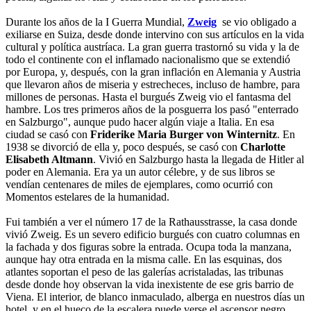
Durante los años de la I Guerra Mundial,
Zweig
se vio obligado a
exiliarse en Suiza, desde donde intervino con sus artículos en la vida
cultural y política austríaca. La gran guerra trastornó su vida y la de
todo el continente con el inflamado nacionalismo que se extendió
por Europa, y, después, con la gran inflación en Alemania y Austria
que llevaron años de miseria y estrecheces, incluso de hambre, para
millones de personas. Hasta el burgués Zweig vio el fantasma del
hambre. Los tres primeros años de la posguerra los pasó "enterrado
en Salzburgo", aunque pudo hacer algún viaje a Italia. En esa
ciudad se casó con
Friderike Maria Burger von Winternitz
. En
1938 se divorció de ella y, poco después, se casó con
Charlotte
Elisabeth Altmann
. Vivió en Salzburgo hasta la llegada de Hitler al
poder en Alemania. Era ya un autor célebre, y de sus libros se
vendían centenares de miles de ejemplares, como ocurrió con
Momentos estelares de la humanidad.
Fui también a ver el número 17 de la Rathausstrasse, la casa donde
vivió Zweig. Es un severo edificio burgués con cuatro columnas en
la fachada y dos figuras sobre la entrada. Ocupa toda la manzana,
aunque hay otra entrada en la misma calle. En las esquinas, dos
atlantes soportan el peso de las galerías acristaladas, las tribunas
desde donde hoy observan la vida inexistente de ese gris barrio de
Viena. El interior, de blanco inmaculado, alberga en nuestros días un
hotel, y en el hueco de la escalera puede verse el ascensor negro,