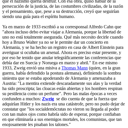
que el nazismo quería destruir. Con esa obra, quiso hablar de la
persecución de la justicia, de las costumbres civilizadas, de la razón
y el pensamiento, que, pese a su destrucción, creyó que seguirían
siendo una guía para el espíritu humano.
Ya en marzo de 1933 escribió a su corresponsal Alfredo Cahn que
"ahora incluso debo evitar viajar a Alemania, porque la libertad de
uno no está totalmente asegurada. Qué más necesito decirle cuando
hoy a Bruno Walter ya no se le permite dar un concierto en
Alemania, y se ha hecho un registro en casa de Albert Einstein para
averiguar si ocultaba un arsenal. Ahora es preciso estar presente, y
por eso he tenido que anular telegráficamente las conferencias que
debía dar en Suecia y Noruega en marzo y abril." En ese mismo
1933, Zweig envió una misiva a
Thomas Mann
(quien, en la gran
guerra, había defendido la postura alemana), definiendo la sombra
siniestra que se estaba apoderando de Alemania y amenazaba a
Austria: "La mentira extiende descaradamente sus alas y la verdad
ha sido proscripta; las cloacas están abiertas y los hombres respiran
su pestilencia como un perfume". Pero las malas épocas a veces
confunden a muchos:
Zweig
se dio cuenta de que la fuerza que
adquirían Hitler y los nazis era una catástrofe, pero no pudo dejar de
constatar que "los socialdemócratas no vieron su llegada al poder
con tan malos ojos como habría sido de esperar, porque confiaban
en que eliminaría a sus enemigos mortales, los comunistas, que tan
enojosamente les pisaban los talones."