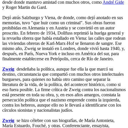
desde donde mantuvo amistad con muchos otros, como
André Gide
y Roger Martin du Gard.
Dejó atrás Salzburgo y Viena, de donde, como dejó anotado en sus
memorias, tuvo "que huir como un criminal". Sus obras fueron
prohibidas en Alemania y en Austria y se convirtió en un autor
proscrito. En febrero de 1934, Dollfuss reprimió la huelga general y
la revuelta obrera que había estallado en Viena: las calles que rodean
las viviendas obreras de Karl-Marx-Hof se llenaron de sangre. Ese
mismo año, Zweig se instaló en Londres, donde vivió hasta 1940, y,
después, en París, Nueva York e incluso en América del sur, para
finalmente establecerse en Petrópolis, cerca de Río de Janeiro.
Zweig
desdeñaba la política, aunque fue ella la que marcó su
destino, circunstancia que compartió con muchos otros intelectuales
burgueses, para quienes no había otro camino que separar la
literatura de la vida, de la política, del acontecer histórico, como si
eso fuera posible. La firme crítica de Zweig contra los nacionalismos
está presente en toda su obra, y, en esos años amargos, constata la
persecución política que el nazismo emprende contra la izquierda,
contra los hebreos, aunque ello no le llevará a identificarse con los
círculos sionistas y nacionalistas judíos.
Zweig
se hizo célebre con sus biografías, de María Antonieta,
María Estuardo, Fouché, y otras. Conferenciante, ensayista,