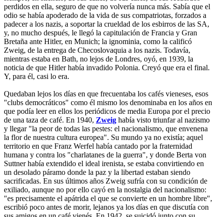
perdidos en ella, seguro de que no volvería nunca más. Sabía que el
odio se había apoderado de la vida de sus compatriotas, forzados a
padecer a los nazis, a soportar la crueldad de los esbirros de las SA,
y, no mucho después, le llegó la capitulación de Francia y Gran
Bretaña ante Hitler, en Munich; la ignominia, como la calificó
Zweig, de la entrega de Checoslovaquia a los nazis. Todavía,
mientras estaba en Bath, no lejos de Londres, oyó, en 1939, la
noticia de que Hitler había invadido Polonia. Creyó que era el final.
Y, para él, casi lo era.
Quedaban lejos los días en que frecuentaba los cafés vieneses, esos
"clubs democráticos" como él mismo los denominaba en los años en
que podía leer en ellos los periódicos de media Europa por el precio
de una taza de café. En 1940,
Zweig
había visto triunfar al nazismo
y llegar "la peor de todas las pestes: el nacionalismo, que envenena
la flor de nuestra cultura europea". Su mundo ya no existía; aquel
territorio en que Franz Werfel había cantado por la fraternidad
humana y contra los "charlatanes de la guerra", y donde Berta von
Suttner había extendido el ideal irenista, se estaba convirtiendo en
un desolado páramo donde la paz y la libertad estaban siendo
sacrificadas. En sus últimos años Zweig sufría con su condición de
exiliado, aunque no por ello cayó en la nostalgia del nacionalismo:
"es precisamente el apátrida el que se convierte en un hombre libre",
escribió poco antes de morir, lejanos ya los días en que discutía con
sus amigos en un café vienés. En 1942, se suicidó junto con su