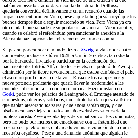
habían empezado a amordazar con la dictadura de Dollfuss,
quedaría convertida definitivamente en un recuerdo cuando las
tropas nazis entraron en Viena, pese a que la burguesía creyó que los
buenos tiempos iban a seguir marcando su vida. Pero Viena ya era
otra ciudad: buena parte de su población aclamó a la Wehrmacht, y,
cuando se celebró el referéndum para sancionar la anexión a la
Alemania nazi, apenas dos mil vieneses votaron en contra.
Su pasión por conocer el mundo llevó a
Zweig
a viajar por cuatro
continentes; incluso visitó en 1928 la Unión Soviética, tan odiada
por la burguesía, invitado a participar en la celebración del
nacimiento de Tolstói. Allí, entre los sóviets, se apoderó de Zweig la
admiración por la fiebre revolucionaria que estaba cambiado el país,
el asombro por la mezcla de la vieja Rusia de los campesinos y la
nueva potencia proletaria que quería llevar la modernidad a las
ciudades, al campo, a la condición humana. Hizo amistad con
Gorki
, pudo ver los palacios de Leningrado, el Ermitage atestado de
campesinos, obreros y soldados, que admiraban la riqueza artística
que habían atesorado los zares y que ahora sabían suya, y que
pisaban con sus viejas botas los antaño exclusivos salones de la
nobleza zarista. Zweig estaba lejos de simpatizar con los comunistas,
pero no pudo por menos que emocionarse con la fraternidad que
mostraba el pueblo ruso, embarcado en una revolución de la que se
mostraba orgulloso. Pese a una denuncia anónima que alguien le