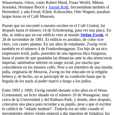
Wassermann. Otros, como Robert Musil, Franz Werfel, Milena
Jesenská, Hermann Broch y
Joseph Roth
, frecuentaban también el
Herrenhof, y aún Freud, Klimt, Kokoschka, Otto Wagner, pasaban
largas horas en el Café Museum.
Puesto que no encontré a nuestro escritor en el Café Central, fui
después hasta el número 14 de Schotteuring, para ver una placa. En
ella, se indica que en ese edificio vino al mundo
Stefan Zweig
, el
28 de noviembre de 1881. El edificio es anodino, de color ocre
claro, con cuatro plantas. En sus años de estudiante, Zweig vivió
también en el número 4 de Frankeuberggasse. Era hijo de un rico
empresario textil, judío, poseedor de una rigurosa ética burguesa,
hasta el punto de que guardaba las distancias ante la alta aristocracia
imperial, sabiéndose inferior en rango social, por mucho que
coincidiesen en los mismos cafés. Pese a ser miembro de una familia
judía, originaria de Moravia, Zweig no fue educado en la religión
hebrea y, de hecho, no se preocupó de su condición hasta que la
llegada de los nazis al poder marcó a fuego a los judíos.
Entre 1892 y 1900, Zweig estudió durante ocho años en el Wasa-
Gymnasium, un liceo situado en el número 10 de Wasagasse, muy
cerca de la Universidad y del Rathaus-Park, y donde, años después,
colocaron una placa para recordar a su pupilo, pese a que el escritor
lo calificó de "odiado instituto". Todavía era un niño cuando el
movimientro obrero vienés empezó a dar muestras de fortaleza: los