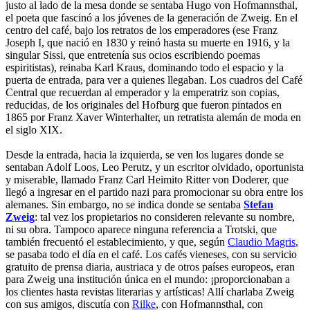
justo al lado de la mesa donde se sentaba Hugo von Hofmannsthal,
el poeta que fascinó a los jóvenes de la generación de Zweig. En el
centro del café, bajo los retratos de los emperadores (ese Franz
Joseph I, que nació en 1830 y reinó hasta su muerte en 1916, y la
singular Sissi, que entretenía sus ocios escribiendo poemas
espiritistas), reinaba Karl Kraus, dominando todo el espacio y la
puerta de entrada, para ver a quienes llegaban. Los cuadros del Café
Central que recuerdan al emperador y la emperatriz son copias,
reducidas, de los originales del Hofburg que fueron pintados en
1865 por Franz Xaver Winterhalter, un retratista alemán de moda en
el siglo XIX.
Desde la entrada, hacia la izquierda, se ven los lugares donde se
sentaban Adolf Loos, Leo Perutz, y un escritor olvidado, oportunista
y miserable, llamado Franz Carl Heimito Ritter von Doderer, que
llegó a ingresar en el partido nazi para promocionar su obra entre los
alemanes. Sin embargo, no se indica donde se sentaba
Stefan
Zweig
: tal vez los propietarios no consideren relevante su nombre,
ni su obra. Tampoco aparece ninguna referencia a Trotski, que
también frecuentó el establecimiento, y que, según
Claudio Magris
,
se pasaba todo el día en el café. Los cafés vieneses, con su servicio
gratuito de prensa diaria, austriaca y de otros países europeos, eran
para Zweig una institución única en el mundo: ¡proporcionaban a
los clientes hasta revistas literarias y artísticas! Allí charlaba Zweig
con sus amigos, discutía con
Rilke
, con Hofmannsthal, con