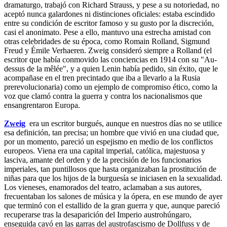
dramaturgo, trabajó con Richard Strauss, y pese a su notoriedad, no
aceptó nunca galardones ni distinciones oficiales: estaba escindido
entre su condición de escritor famoso y su gusto por la discreción,
casi el anonimato. Pese a ello, mantuvo una estrecha amistad con
otras celebridades de su época, como Romain Rolland, Sigmund
Freud y Émile Verhaeren. Zweig consideró siempre a Rolland (el
escritor que había conmovido las conciencias en 1914 con su "Au-
dessus de la mêlée", y a quien Lenin había pedido, sin éxito, que le
acompañase en el tren precintado que iba a llevarlo a la Rusia
prerevolucionaria) como un ejemplo de compromiso ético, como la
voz que clamó contra la guerra y contra los nacionalismos que
ensangrentaron Europa.
Zweig
era un escritor burgués, aunque en nuestros días no se utilice
esa definición, tan precisa; un hombre que vivió en una ciudad que,
por un momento, pareció un espejismo en medio de los conflictos
europeos. Viena era una capital imperial, católica, majestuosa y
lasciva, amante del orden y de la precisión de los funcionarios
imperiales, tan puntillosos que hasta organizaban la prostitución de
niñas para que los hijos de la burguesía se iniciasen en la sexualidad.
Los vieneses, enamorados del teatro, aclamaban a sus autores,
frecuentaban los salones de música y la ópera, en ese mundo de ayer
que terminó con el estallido de la gran guerra y que, aunque pareció
recuperarse tras la desaparición del Imperio austrohúngaro,
enseguida cayó en las garras del austrofascismo de Dollfuss y de