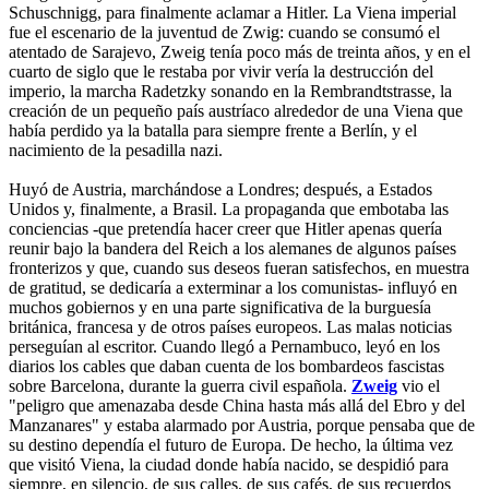
Schuschnigg, para finalmente aclamar a Hitler. La Viena imperial
fue el escenario de la juventud de Zwig: cuando se consumó el
atentado de Sarajevo, Zweig tenía poco más de treinta años, y en el
cuarto de siglo que le restaba por vivir vería la destrucción del
imperio, la marcha Radetzky sonando en la Rembrandtstrasse, la
creación de un pequeño país austríaco alrededor de una Viena que
había perdido ya la batalla para siempre frente a Berlín, y el
nacimiento de la pesadilla nazi.
Huyó de Austria, marchándose a Londres; después, a Estados
Unidos y, finalmente, a Brasil. La propaganda que embotaba las
conciencias -que pretendía hacer creer que Hitler apenas quería
reunir bajo la bandera del Reich a los alemanes de algunos países
fronterizos y que, cuando sus deseos fueran satisfechos, en muestra
de gratitud, se dedicaría a exterminar a los comunistas- influyó en
muchos gobiernos y en una parte significativa de la burguesía
británica, francesa y de otros países europeos. Las malas noticias
perseguían al escritor. Cuando llegó a Pernambuco, leyó en los
diarios los cables que daban cuenta de los bombardeos fascistas
sobre Barcelona, durante la guerra civil española.
Zweig
vio el
"peligro que amenazaba desde China hasta más allá del Ebro y del
Manzanares" y estaba alarmado por Austria, porque pensaba que de
su destino dependía el futuro de Europa. De hecho, la última vez
que visitó Viena, la ciudad donde había nacido, se despidió para
siempre, en silencio, de sus calles, de sus cafés, de sus recuerdos