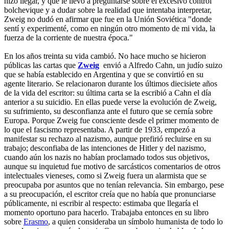
hizo llegar, y que le llevó a preguntarse sobre el excesivo control
bolchevique y a dudar sobre la realidad que intentaba interpretar,
Zweig no dudó en afirmar que fue en la Unión Soviética "donde
sentí y experimenté, como en ningún otro momento de mi vida, la
fuerza de la corriente de nuestra época."
En los años treinta su vida cambió. No hace mucho se hicieron
públicas las cartas que
Zweig
envió a Alfredo Cahn, un judío suizo
que se había establecido en Argentina y que se convirtió en su
agente literario. Se relacionaron durante los últimos diecisiete años
de la vida del escritor: su última carta se la escribió a Cahn el día
anterior a su suicidio. En ellas puede verse la evolución de Zweig,
su sufrimiento, su desconfianza ante el futuro que se cernía sobre
Europa. Porque Zweig fue consciente desde el primer momento de
lo que el fascismo representaba. A partir de 1933, empezó a
manifestar su rechazo al nazismo, aunque prefirió recluirse en su
trabajo; desconfiaba de las intenciones de Hitler y del nazismo,
cuando aún los nazis no habían proclamado todos sus objetivos,
aunque su inquietud fue motivo de sarcásticos comentarios de otros
intelectuales vieneses, como si Zweig fuera un alarmista que se
preocupaba por asuntos que no tenían relevancia. Sin embargo, pese
a su preocupación, el escritor creía que no había que pronunciarse
públicamente, ni escribir al respecto: estimaba que llegaría el
momento oportuno para hacerlo. Trabajaba entonces en su libro
sobre
Erasmo
, a quien consideraba un símbolo humanista de todo lo