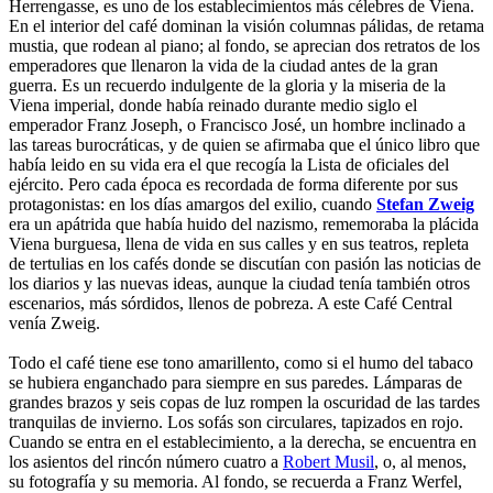
Herrengasse, es uno de los establecimientos más célebres de Viena.
En el interior del café dominan la visión columnas pálidas, de retama
mustia, que rodean al piano; al fondo, se aprecian dos retratos de los
emperadores que llenaron la vida de la ciudad antes de la gran
guerra. Es un recuerdo indulgente de la gloria y la miseria de la
Viena imperial, donde había reinado durante medio siglo el
emperador Franz Joseph, o Francisco José, un hombre inclinado a
las tareas burocráticas, y de quien se afirmaba que el único libro que
había leido en su vida era el que recogía la Lista de oficiales del
ejército. Pero cada época es recordada de forma diferente por sus
protagonistas: en los días amargos del exilio, cuando
Stefan Zweig
era un apátrida que había huido del nazismo, rememoraba la plácida
Viena burguesa, llena de vida en sus calles y en sus teatros, repleta
de tertulias en los cafés donde se discutían con pasión las noticias de
los diarios y las nuevas ideas, aunque la ciudad tenía también otros
escenarios, más sórdidos, llenos de pobreza. A este Café Central
venía Zweig.
Todo el café tiene ese tono amarillento, como si el humo del tabaco
se hubiera enganchado para siempre en sus paredes. Lámparas de
grandes brazos y seis copas de luz rompen la oscuridad de las tardes
tranquilas de invierno. Los sofás son circulares, tapizados en rojo.
Cuando se entra en el establecimiento, a la derecha, se encuentra en
los asientos del rincón número cuatro a
Robert Musil
, o, al menos,
su fotografía y su memoria. Al fondo, se recuerda a Franz Werfel,