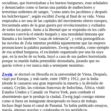
socialistas, que horrorizaban a los buenos burgueses, eran señalados
y denunciados como si fueran una partida de malhechores y
terroristas sedientos de sangre, "como antes los jacobinos y después
los bolcheviques", según escribió Zweig al final de su vida. Viena
empezaba a ser una de las capitales del movimiento obrero europeo,
frecuentada antes de la gran guerra por revolucionarios y exiliados
de todos los países. Junto a la libertad que se respiraba en los cafés
vieneses convivía el miedo burgués y una moralidad timorata que
llamaba a los burdeles "casas de tolerancia", y creía pornográficas
las novelas de Zola mientras prohibía tajantemente que las mujeres
pronunciasen la palabra pantalones. Zweig recordaba, como ejemplo
de esa actitud burguesa, el escándalo organizado por una tía suya
que, en la noche de su boda, huyó a casa de sus padres horrorizada
porque su marido había pretendido desnudarla, jurando que no
quería volver a ver nunca más a semejante monstruo.
Zweig
se doctoró en filosofía en la universidad de Viena. Después,
viajó por Europa, y más tarde, entre 1909 y 1912, por la India
(donde le causaron una gran impresión la miseria y la división de
castas), Ceylán, las colonias francesas de Indochina, África; visitó
Estados Unidos y Canadá: en Nueva York, para combatir el
aburrimiento que le produjo la ciudad, Zweig jugó consigo mismo
como si fuera un inmigrante desesperado en busca de trabajo.
Incluso llegó hasta el canal de Panamá. Ya había publicado ensayos,
poesía, algunas novelas y colaboraba en los periódicos.