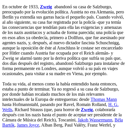
En octubre de 1933,
Zweig
abandonó su casa de Salzburgo,
preocupado por la evolución política. Austria no era Alemania, pero
Berlín ya extendía sus garras hacia el pequeño país. Cuando volvió,
al año siguiente, su casa fue registrada por la policía -que ya temía
las consecuencias que tendrían para ella las exigencias y amenazas
de los nazis austriacos y actuaba de forma parecida; una policía que
en esos años ya obedecía, primero a Dollfuss, que fue asesinado por
agentes nazis, y, después, al nuevo dictador fascista Schuschnigg,
aunque la oposición de éste al Anschluss le costase ser encarcelado
por Hitler cuando Austria fue ocupada por el Reich alemán- y
Zweig se alarmó tanto por la deriva política que sufría su país que,
dos días después del registro, abandonó Salzburgo para instalarse de
forma permanente en Londres, aunque volvió a su país en viajes
ocasionales, para visitar a su madre en Viena, por ejemplo.
Toda su vida, al menos como la había entendido hasta entonces,
estaba a punto de terminar. Ya no regresó a su casa de Salzburgo,
por donde habían recalado muchos de los más relevantes
intelectuales de la Europa de entreguerras: desde
Thomas Mann
hasta Hofmannstahl, pasando por Ravel, Romain Rolland,
H. G.
Wells
, Richard Strauss (que, para horror de
Zweig
, colaboraría
después con los nazis hasta el punto de aceptar ser presidente de la
Cámara de Música del Reich), Toscanini,
Jakob Wassermann
,
Béla
Bartók
,
James Joyce
, Alban Berg, Paul Valéry, Franz Werfel, y