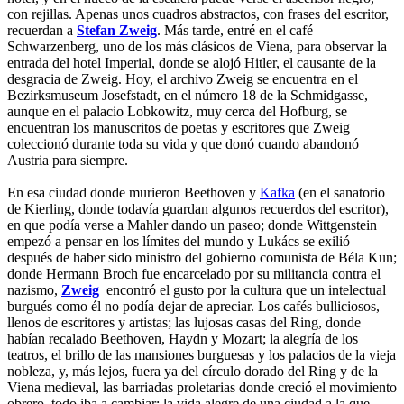
con rejillas. Apenas unos cuadros abstractos, con frases del escritor,
recuerdan a
Stefan Zweig
. Más tarde, entré en el café
Schwarzenberg, uno de los más clásicos de Viena, para observar la
entrada del hotel Imperial, donde se alojó Hitler, el causante de la
desgracia de Zweig. Hoy, el archivo Zweig se encuentra en el
Bezirksmuseum Josefstadt, en el número 18 de la Schmidgasse,
aunque en el palacio Lobkowitz, muy cerca del Hofburg, se
encuentran los manuscritos de poetas y escritores que Zweig
coleccionó durante toda su vida y que donó cuando abandonó
Austria para siempre.
En esa ciudad donde murieron Beethoven y
Kafka
(en el sanatorio
de Kierling, donde todavía guardan algunos recuerdos del escritor),
en que podía verse a Mahler dando un paseo; donde Wittgenstein
empezó a pensar en los límites del mundo y Lukács se exilió
después de haber sido ministro del gobierno comunista de Béla Kun;
donde Hermann Broch fue encarcelado por su militancia contra el
nazismo,
Zweig
encontró el gusto por la cultura que un intelectual
burgués como él no podía dejar de apreciar. Los cafés bulliciosos,
llenos de escritores y artistas; las lujosas casas del Ring, donde
habían recalado Beethoven, Haydn y Mozart; la alegría de los
teatros, el brillo de las mansiones burguesas y los palacios de la vieja
nobleza, y, más lejos, fuera ya del círculo dorado del Ring y de la
Viena medieval, las barriadas proletarias donde creció el movimiento
obrero, todo iba a cambiar; la vida alegre de una ciudad a la que