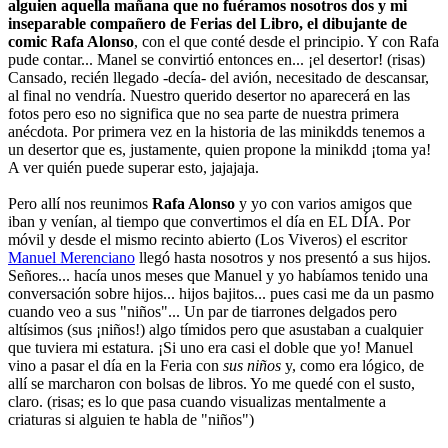
alguien aquella mañana que no fuéramos nosotros dos y mi
inseparable compañero de Ferias del Libro, el dibujante de
comic Rafa Alonso
, con el que conté desde el principio. Y con Rafa
pude contar... Manel se convirtió entonces en... ¡el desertor! (risas)
Cansado, recién llegado -decía- del avión, necesitado de descansar,
al final no vendría. Nuestro querido desertor no aparecerá en las
fotos pero eso no significa que no sea parte de nuestra primera
anécdota. Por primera vez en la historia de las minikdds tenemos a
un desertor que es, justamente, quien propone la minikdd ¡toma ya!
A ver quién puede superar esto, jajajaja.
Pero allí nos reunimos
Rafa Alonso
y yo con varios amigos que
iban y venían, al tiempo que convertimos el día en EL DÍA. Por
móvil y desde el mismo recinto abierto (Los Viveros) el escritor
Manuel Merenciano
llegó hasta nosotros y nos presentó a sus hijos.
Señores... hacía unos meses que Manuel y yo habíamos tenido una
conversación sobre hijos... hijos bajitos... pues casi me da un pasmo
cuando veo a sus "niños"... Un par de tiarrones delgados pero
altísimos (sus ¡niños!) algo tímidos pero que asustaban a cualquier
que tuviera mi estatura. ¡Si uno era casi el doble que yo! Manuel
vino a pasar el día en la Feria con
sus niños
y, como era lógico, de
allí se marcharon con bolsas de libros. Yo me quedé con el susto,
claro. (risas; es lo que pasa cuando visualizas mentalmente a
criaturas si alguien te habla de "niños")