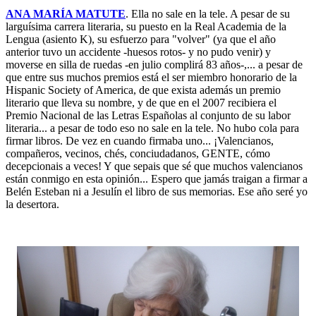
ANA MARÍA MATUTE
. Ella no sale en la tele. A pesar de su
larguísima carrera literaria, su puesto en la Real Academia de la
Lengua (asiento K), su esfuerzo para "volver" (ya que el año
anterior tuvo un accidente -huesos rotos- y no pudo venir) y
moverse en silla de ruedas -en julio complirá 83 años-,... a pesar de
que entre sus muchos premios está el ser miembro honorario de la
Hispanic Society of America, de que exista además un premio
literario que lleva su nombre, y de que en el 2007 recibiera el
Premio Nacional de las Letras Españolas al conjunto de su labor
literaria... a pesar de todo eso no sale en la tele. No hubo cola para
firmar libros. De vez en cuando firmaba uno... ¡Valencianos,
compañeros, vecinos, chés, conciudadanos, GENTE, cómo
decepcionais a veces! Y que sepais que sé que muchos valencianos
están conmigo en esta opinión... Espero que jamás traigan a firmar a
Belén Esteban ni a Jesulín el libro de sus memorias. Ese año seré yo
la desertora.