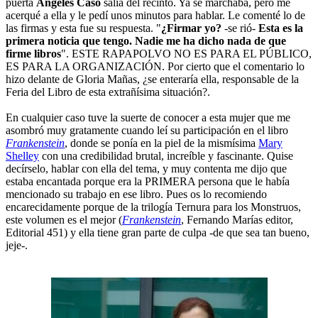
puerta
Ángeles Caso
salía del recinto. Ya se marchaba, pero me
acerqué a ella y le pedí unos minutos para hablar. Le comenté lo de
las firmas y esta fue su respuesta. "
¿Firmar yo?
-se rió-
Esta es la
primera noticia que tengo. Nadie me ha dicho nada de que
firme libros
". ESTE RAPAPOLVO NO ES PARA EL PÚBLICO,
ES PARA LA ORGANIZACIÓN. Por cierto que el comentario lo
hizo delante de Gloria Mañas, ¿se enteraría ella, responsable de la
Feria del Libro de esta extrañísima situación?.
En cualquier caso tuve la suerte de conocer a esta mujer que me
asombró muy gratamente cuando leí su participación en el libro
Frankenstein
, donde se ponía en la piel de la mismísima
Mary
Shelley
con una credibilidad brutal, increíble y fascinante. Quise
decírselo, hablar con ella del tema, y muy contenta me dijo que
estaba encantada porque era la PRIMERA persona que le había
mencionado su trabajo en ese libro. Pues os lo recomiendo
encarecidamente porque de la trilogía Ternura para los Monstruos,
este volumen es el mejor (
Frankenstein
, Fernando Marías editor,
Editorial 451) y ella tiene gran parte de culpa -de que sea tan bueno,
jeje-.