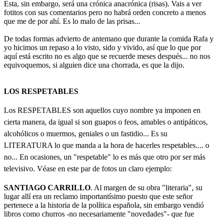
Esta, sin embargo, será una crónica anacrónica (risas). Vais a ver
fotitos con sus comentarios pero no habrá orden concreto a menos
que me de por ahí. Es lo malo de las prisas...
De todas formas advierto de antemano que durante la comida Rafa y
yo hicimos un repaso a lo visto, sido y vivido, así que lo que por
aquí está escrito no es algo que se recuerde meses después... no nos
equivoquemos, si alguien dice una chorrada, es que la dijo.
LOS RESPETABLES
Los RESPETABLES son aquellos cuyo nombre ya imponen en
cierta manera, da igual si son guapos o feos, amables o antipáticos,
alcohólicos o muermos, geniales o un fastidio... Es su
LITERATURA lo que manda a la hora de hacerles respetables.... o
no... En ocasiones, un "respetable" lo es más que otro por ser más
televisivo. Véase en este par de fotos un claro ejemplo:
SANTIAGO CARRILLO
. Al margen de su obra "literaria", su
lugar allí era un reclamo importantísimo puesto que este señor
pertenece a la historia de la política española, sin embargo vendió
libros como churros -no necesariamente "novedades"- que fue