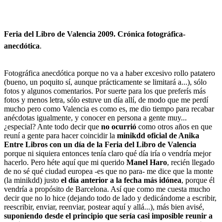
Feria del Libro de Valencia 2009. Crónica fotográfica-
anecdótica
.
Fotográfica anecdótica porque no va a haber excesivo rollo patatero
(bueno, un poquito sí, aunque prácticamente se limitará a...), sólo
fotos y algunos comentarios. Por suerte para los que preferís más
fotos y menos letra, sólo estuve un día allí, de modo que me perdí
mucho pero como Valencia es como es, me dio tiempo para recabar
anécdotas igualmente, y conocer en persona a gente muy...
¿especial? Ante todo decir que
no ocurrió
como otros años en que
reuní a gente para hacer coincidir la
minikdd oficial de Anika
Entre Libros
con un día de la Feria del Libro de Valencia
porque ni siquiera entonces tenía claro qué día iría o vendría mejor
hacerlo. Pero héte aquí que mi querido
Manel Haro
, recién llegado
de no sé qué ciudad europea -es que no para- me dice que la monte
(la minikdd) justo
el día anterior a la fecha más idónea
, porque él
vendría a propósito de Barcelona. Así que como me cuesta mucho
decir que no lo hice (dejando todo de lado y dedicándome a escribir,
reescribir, enviar, reenviar, postear aquí y allá...), más bien avisé,
suponiendo desde el principio que sería casi imposible reunir a