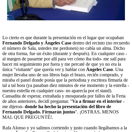
Lo cierto es que durante la presentación en el lugar que ocupaban
Fernando Delgado y Ángeles Caso
dentro del recinto (no recuerdo
el número de Sala, ustedes me perdonen) no cabía un alma. Dicho
de otra forma, fue un éxito (durante y después). En cualquier caso -
al margen de pasarme por allí para ver cómo iba todo- me salí para
hacer mi seguimiento por fuera y me percaté de que yo no era la
única "visitante" que quería ver y hablar con
Ángeles Caso
. Una
mujer llevaba uno de sus libros bajo el brazo, recién comprado, y
miraba el panel donde ponía que la periodista y escritora firmaría de
tal a tal hora (ya pasaban diez minutos de ese momento y la estrella -
nuestra estrella en cualquier caso- no aparecía por el stand).
Cansadita de esperar, extrañada y mosqueada por fallos de la Feria
de años anteriores, decidí preguntar. "
Va a firmar en el interior
-
me dijeron-
donde ha hecho la presentación del libro de
Fernando Delgado. Firmarán juntos
". ¡OSTRAS, MENOS
MAL QUE PREGUNTÉ!.
Rafa Alonso y yo salimos corriendo y justo cuando llegábamos a la