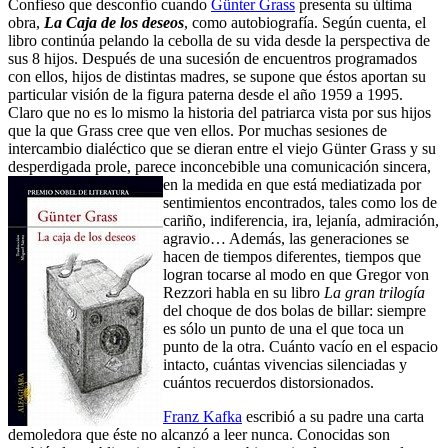
Confieso que desconfío cuando
Günter Grass
presenta su última
obra,
La Caja de los deseos
, como autobiografía. Según cuenta, el
libro continúa pelando la cebolla de su vida desde la perspectiva de
sus 8 hijos. Después de una sucesión de encuentros programados
con ellos, hijos de distintas madres, se supone que éstos aportan su
particular visión de la figura paterna desde el año 1959 a 1995.
Claro que no es lo mismo la historia del patriarca vista por sus hijos
que la que Grass cree que ven ellos. Por muchas sesiones de
intercambio dialéctico que se dieran entre el viejo Günter Grass y su
desperdigada prole, parece inconcebible una comunicación sincera,
en la medida en que está mediatizada por
sentimientos encontrados, tales como los de
cariño, indiferencia, ira, lejanía, admiración,
agravio… Además, las generaciones se
hacen de tiempos diferentes, tiempos que
logran tocarse al modo en que Gregor von
Rezzori habla en su libro
La gran trilogía
del choque de dos bolas de billar: siempre
es sólo un punto de una el que toca un
punto de la otra. Cuánto vacío en el espacio
intacto, cuántas vivencias silenciadas y
cuántos recuerdos distorsionados.
Franz Kafka
escribió a su padre una carta
demoledora que éste no alcanzó a leer nunca. Conocidas son