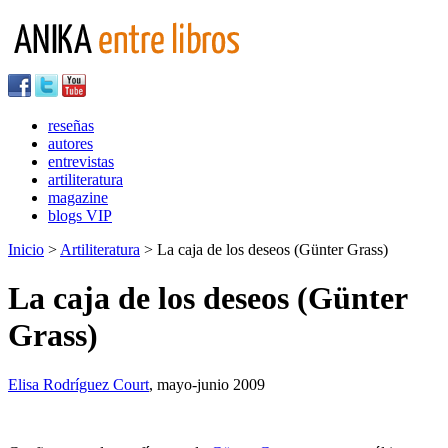
reseñas
autores
entrevistas
artiliteratura
magazine
blogs VIP
Inicio
>
Artiliteratura
> La caja de los deseos (Günter Grass)
La caja de los deseos (Günter
Grass)
Elisa Rodríguez Court
, mayo-junio 2009