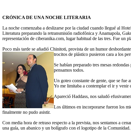
CRÓNICA DE UNA NOCHE LITERARIA
La noche comenzaba a deslizarse por la ciudad cuando llegué al Hote
Literatura preparando la retransmisión radiofónica y Anamapola, Gakus
representación de ciberanika.com, lugar habitual de las tres. Fue un p
Poco más tarde se añadió Chinitoti, provista de un humor desbordante y 
trocitos de plástico
pusieron cara a los per
Se habían preparado tres mesas redondas p
pensamos todos.
Un goteo constante de gente, que se fue añ
Yo me limitaba a contemplar el ir y venir 
Apareció Haddass, nos saludó efusivament
Los últimos en incorporarse fueron los m
finalmente no pudo asistir.
Con media hora de retraso respecto a la prevista, nos sentamos a cen
una guía, un abanico y un bolígrafo con el logotipo de la Comunidad.