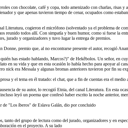
teroles con chocolate, café y copa, todo amenizado con charlas, risas y 
rdenador y que apenas tuvieron tiempo de cenar, ocupados como estaban
al Literatura, cogieron el micrófono (solventado ya el problema de co
mos reunido todos allí. Con simpatía y buen
humor, como si fuese la ent
ntes, jurado y organizadores y tuvo lugar la entrega de premios.
n Donne, premio que, al no encontrarse presente el autor, recogió Ana
uién has estado hablando, Marcos?)" de Hekêbolos. Un señor, en cuya tar
elato en su vida y que en esta ocasión lo había hecho para apoyar al ca
ro nick era Messala y algunas bromas anteriores tuvieron por fin su exp
prosa y el tema en él tratado: el chat, que a fin de cuentas era el medi
sencia de su autor, lo recogió Etnia, del canal Literatura. En esta oca
 E incluso leyó un poema que confesó haber escrito la noche anterior, men
plar de "Los íberos" de Eslava Galán, dio por concluido
s, tanto del grupo de lectura como del jurado, organizadores y en esp
aboración en el proyecto. A su lado