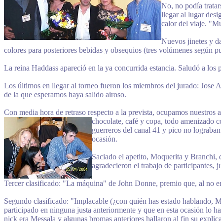
No, no podía tratar
llegar al lugar des
calor del viaje. "
Nuevos jinetes y da
colores para posteriores bebidas y obsequios (tres volúmenes según pud
La reina Haddass apareció en la ya concurrida estancia. Saludó a los 
Los últimos en llegar al torneo fueron los miembros del jurado: Jose 
de la que esperamos haya salido airoso.
Con media hora de retraso respecto a la prevista, ocupamos nuestros as
chocolate, café y copa, todo
amenizado con
guerreros del canal 41 y pico no lograba
ocasión.
Saciado el apetito, Moquerita y Branchi, 
agradecieron el trabajo de participantes, 
Tercer clasificado: "La máquina" de John Donne, premio que, al no en
Segundo clasificado: "Implacable (¿con quién has estado hablando, Mar
participado en ninguna justa anteriormente y que en esta ocasión lo 
nick era Messala y algunas bromas anteriores hallaron al fin su explic