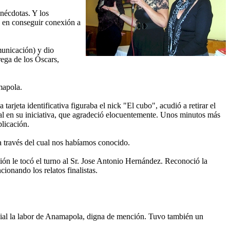
anécdotas. Y los
 en conseguir conexión a
municación) y dio
rega de los Óscars,
mapola.
jeta identificativa figuraba el nick "El cubo", acudió a retirar el
nal en su iniciativa, que agradeció elocuentemente. Unos minutos más
licación.
o a través del cual nos habíamos conocido.
sión le tocó el turno al Sr. Jose Antonio Hernández. Reconoció la
cionando los relatos finalistas.
ecial la labor de Anamapola, digna de mención. Tuvo también un