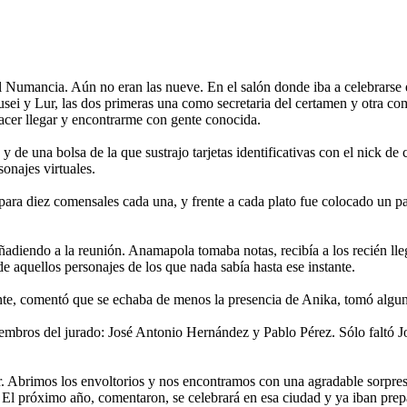
l Numancia. Aún no eran las nueve. En el salón donde iba a celebrarse
ei y Lur, las dos primeras una como secretaria del certamen y otra como
lacer llegar y encontrarme con gente conocida.
de una bolsa de la que sustrajo tarjetas identificativas con el nick de c
sonajes virtuales.
ara diez comensales cada una, y frente a cada plato fue colocado un p
adiendo a la reunión. Anamapola tomaba notas, recibía a los recién llega
de aquellos personajes de los que nada sabía hasta ese instante.
e, comentó que se echaba de menos la presencia de Anika, tomó alguna
iembros del jurado: José Antonio Hernández y Pablo Pérez. Sólo faltó 
ar. Abrimos los envoltorios y nos encontramos con una agradable sorpre
 El próximo año, comentaron, se celebrará en esa ciudad y ya iban prep