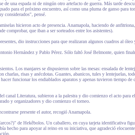
se de una espada ni de ningún otro artefacto de guerra. Más tarde desc
ignado para el próximo encuentro, así como una pluma de ganso para tom
Muy considerados", pensé.
miselas hicieron acto de presencia. Anamapola, haciendo de anfitriona, 
e comprobar, que iban a ser sorteados entre los asistentes).
presentes, dio instrucciones para que realizaran algunos cuadros al óleo
Antonio Hernández y Pablo Pérez. Sólo faltó José Belmonte, quien final
ientos. Los manjares se dispusieron sobre las mesas: ensalada de lentej
 charlas, risas y anécdotas. Guantes, abanicos, tules y lentejuelas, todo
n hacer funcionar los endiablados aparatos y apenas tuvieron tiempo de
del canal Literatura, subieron a la palestra y dio comienzo el acto pa
jurado y organizadores y dio comienzo el torneo.
contrarse presente el autor, recogió Anamapola.
cos?)" de Hekêbolos. Un caballero, en cuya tarjeta identificativa figur
había hecho para apoyar al reino en su iniciativa, que agradeció elocu
ación.