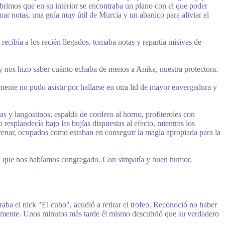
ubrimos que en su interior se encontraba un plano con el que poder
ar notas, una guía muy útil de Murcia y un abanico para aliviar el
recibía a los recién llegados, tomaba notas y repartía misivas de
 y nos hizo saber cuánto echaba de menos a Anika, nuestra protectora.
mente no pudo asistir por hallarse en otra lid de mayor envergadura y
as y langostinos, espalda de cordero al horno, profiteroles con
 resplandecía bajo las bujías dispuestas al efecto, mientras los
 cenar, ocupados como estaban en conseguir la magia apropiada para la
ra el que nos habíamos congregado. Con simpatía y buen humor,
aba el nick "El cubo", acudió a retirar el trofeo. Reconoció no haber
entemente. Unos minutos más tarde él mismo descubrió que su verdadero