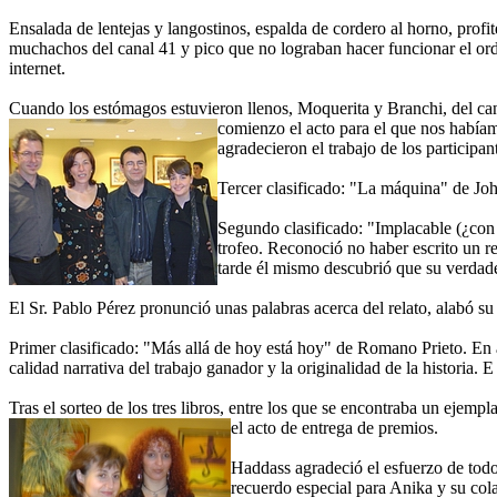
Ensalada de lentejas y langostinos, espalda de cordero al horno, profi
muchachos del canal 41 y pico que no lograban hacer funcionar el o
internet.
Cuando los estómagos estuvieron llenos, Moquerita y Branchi, del can
comienzo el acto para el que nos había
agradecieron el trabajo de los participa
Tercer clasificado: "La máquina" de Joh
Segundo clasificado: "Implacable (¿con q
trofeo. Reconoció no haber escrito un r
tarde él mismo descubrió que su verdade
El Sr. Pablo Pérez pronunció unas palabras acerca del relato, alabó su 
Primer clasificado: "Más allá de hoy está hoy" de Romano Prieto. En au
calidad narrativa del trabajo ganador y la originalidad de la historia.
Tras el sorteo de los tres libros, entre los que se encontraba un ejem
el acto de entrega de premios.
Haddass agradeció el esfuerzo de todo
recuerdo especial para Anika y su col