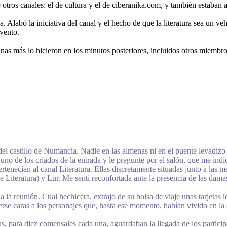
 otros canales: el de cultura y el de ciberanika.com, y también estaban 
 Alabó la iniciativa del canal y el hecho de que la literatura sea un ve
evento.
nas más lo hicieron en los minutos posteriores, incluidos otros miembros
 del castillo de Numancia. Nadie en las almenas ni en el puente levadiz
a uno de los criados de la entrada y le pregunté por el salón, que me i
tenecían al canal Literatura. Ellas discretamente situadas junto a las m
e Literatura) y Lur. Me sentí reconfortada ante la presencia de las dama
a la reunión. Cual hechicera, extrajo de su bolsa de viaje unas tarjetas i
erse caras a los personajes que, hasta ese momento, habían vivido en la
, para diez comensales cada una, aguardaban la llegada de los participan