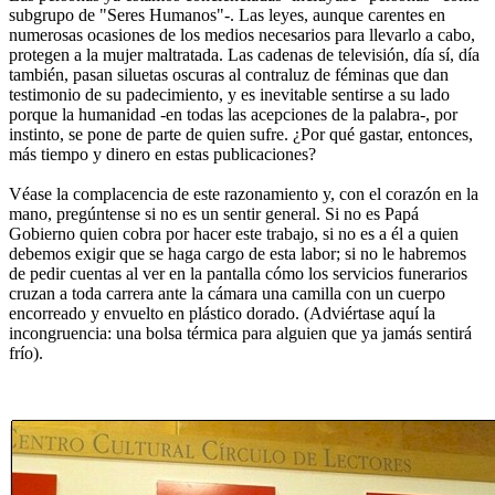
subgrupo de "Seres Humanos"-. Las leyes, aunque carentes en
numerosas ocasiones de los medios necesarios para llevarlo a cabo,
protegen a la mujer maltratada. Las cadenas de televisión, día sí, día
también, pasan siluetas oscuras al contraluz de féminas que dan
testimonio de su padecimiento, y es inevitable sentirse a su lado
porque la humanidad -en todas las acepciones de la palabra-, por
instinto, se pone de parte de quien sufre. ¿Por qué gastar, entonces,
más tiempo y dinero en estas publicaciones?
Véase la complacencia de este razonamiento y, con el corazón en la
mano, pregúntense si no es un sentir general. Si no es Papá
Gobierno quien cobra por hacer este trabajo, si no es a él a quien
debemos exigir que se haga cargo de esta labor; si no le habremos
de pedir cuentas al ver en la pantalla cómo los servicios funerarios
cruzan a toda carrera ante la cámara una camilla con un cuerpo
encorreado y envuelto en plástico dorado. (Adviértase aquí la
incongruencia: una bolsa térmica para alguien que ya jamás sentirá
frío).