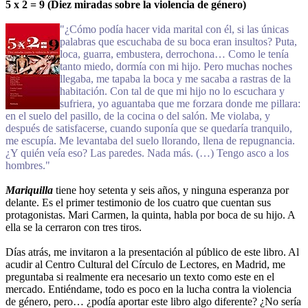
5 x 2 = 9 (Diez miradas sobre la violencia de género)
"¿Cómo podía hacer vida marital con él, si las únicas
palabras que escuchaba de su boca eran insultos? Puta,
loca, guarra, embustera, derrochona… Como le tenía
tanto miedo, dormía con mi hijo. Pero muchas noches
llegaba, me tapaba la boca y me sacaba a rastras de la
habitación. Con tal de que mi hijo no lo escuchara y
sufriera, yo aguantaba que me forzara donde me pillara:
en el suelo del pasillo, de la cocina o del salón. Me violaba, y
después de satisfacerse, cuando suponía que se quedaría tranquilo,
me escupía. Me levantaba del suelo llorando, llena de repugnancia.
¿Y quién veía eso? Las paredes. Nada más. (…) Tengo asco a los
hombres."
Mariquilla
tiene hoy setenta y seis años, y ninguna esperanza por
delante. Es el primer testimonio de los cuatro que cuentan sus
protagonistas. Mari Carmen, la quinta, habla por boca de su hijo. A
ella se la cerraron con tres tiros.
Días atrás, me invitaron a la presentación al público de este libro. Al
acudir al Centro Cultural del Círculo de Lectores, en Madrid, me
preguntaba si realmente era necesario un texto como este en el
mercado. Entiéndame, todo es poco en la lucha contra la violencia
de género, pero… ¿podía aportar este libro algo diferente? ¿No sería