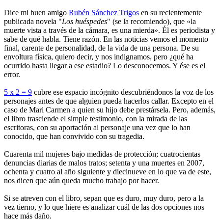
Dice mi buen amigo
Rubén Sánchez Trigos
en su recientemente
publicada novela "
Los huéspedes
" (se la recomiendo), que «la
muerte vista a través de la cámara, es una mierda». Él es periodista y
sabe de qué habla. Tiene razón. En las noticias vemos el momento
final, carente de personalidad, de la vida de una persona. De su
envoltura física, quiero decir, y nos indignamos, pero ¿qué ha
ocurrido hasta llegar a ese estadio? Lo desconocemos. Y ése es el
error.
5 x 2 = 9
cubre ese espacio incógnito descubriéndonos la voz de los
personajes antes de que alguien pueda hacerlos callar. Excepto en el
caso de Mari Carmen a quien su hijo debe prestársela. Pero, además,
el libro trasciende el simple testimonio, con la mirada de las
escritoras, con su aportación al personaje una vez que lo han
conocido, que han convivido con su tragedia.
Cuarenta mil mujeres bajo medidas de protección; cuatrocientas
denuncias diarias de malos tratos; setenta y una muertes en 2007,
ochenta y cuatro al año siguiente y diecinueve en lo que va de este,
nos dicen que aún queda mucho trabajo por hacer.
Si se atreven con el libro, sepan que es duro, muy duro, pero a la
vez tierno, y lo que hiere es analizar cuál de las dos opciones nos
hace más daño.