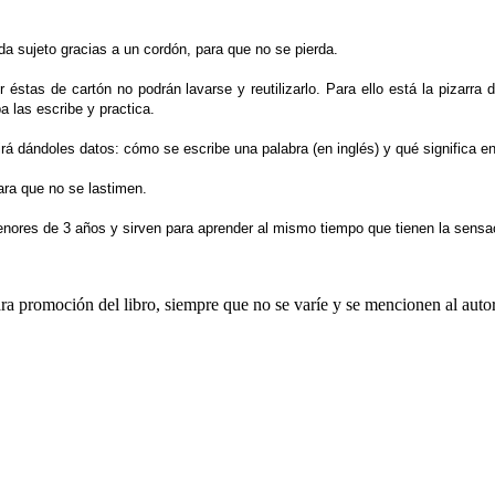
ueda sujeto gracias a un cordón, para que no se pierda.
er éstas de cartón no podrán lavarse y reutilizarlo. Para ello está la pizarr
ba las escribe y practica.
irá dándoles datos: cómo se escribe una palabra (en inglés) y qué significa e
ara que no se lastimen.
enores de 3 años y sirven para aprender al mismo tiempo que tienen la sensa
ara promoción del libro, siempre que no se varíe y se mencionen al auto