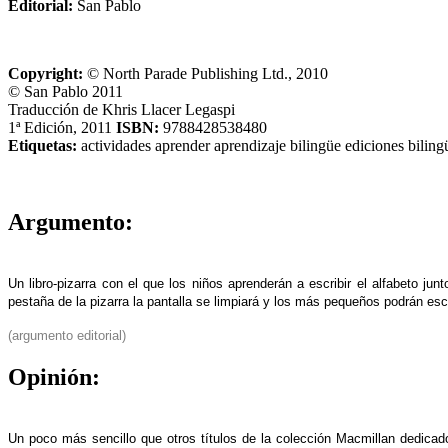
Editorial:
San Pablo
Copyright:
© North Parade Publishing Ltd., 2010
© San Pablo 2011
Traducción de Khris Llacer Legaspi
1ª Edición, 2011
ISBN:
9788428538480
Etiquetas:
actividades
aprender
aprendizaje
bilingüe
ediciones bilin
Argumento:
Un libro-pizarra con el que los niños aprenderán a escribir el alfabeto jun
pestaña de la pizarra la pantalla se limpiará y los más pequeños podrán escri
(argumento editorial)
Opinión:
Un poco más sencillo que otros títulos de la colección Macmillan dedicado