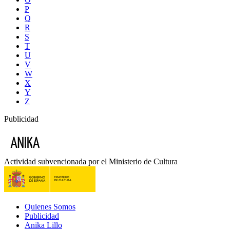
P
Q
R
S
T
U
V
W
X
Y
Z
Publicidad
Actividad subvencionada por el Ministerio de Cultura
Quienes Somos
Publicidad
Anika Lillo