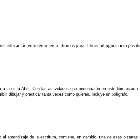
gües
educación
entretenimiento
idiomas
jugar
libros bilingües
ocio
pasat
to a la osita Abril. Con las actividades que encontrarán en este libro-pizar
bir, dibujar y practicar tanta veces como quieran. Incluye un bolígrafo.
 al aprendizaje de la escritura, contiene, en cambio, una de esas pizarras 