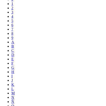
1
2
3
4
5
6
7
8
9
A
B
C
D
E
F
G
H
I
J
K
L
M
N
Ñ
O