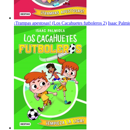
¡Trampas apestosas! (Los Cacahuetes futboleros 2)
Isaac Palmi