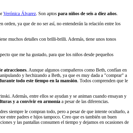
or
Verónica Álvarez
. Son aptos
para niños de seis a diez años
.
 orden, ya que de no ser así, no entenderán la relación entre los
iene muchos detalles con brilli-brilli. Además, tiene unos tonos
specto que me ha gustado, para que los niños desde pequeños
e atracciones
. Aunque algunos compañeros como Beth, confían en
 manipulando y hechizando a Beth, ya que es muy dada a "comprar" a
durante todo este tiempo en la mansión
. Todos comprenden que le
rinski. Además, entre ellos se ayudan y se animan cuando ensayan y
ulturas y a convivir en armonía
a pesar de las diferencias.
adres siempre le compran todo, pero a pesar de que intente ocultarlo, a
 amor entre padres e hijos tampoco. Creo que es también un buen
igaciones y las pantallas consumen el tiempo y dejamos en ocasiones de