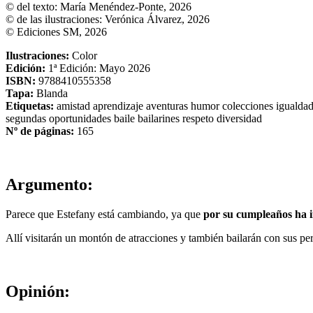
© del texto: María Menéndez-Ponte, 2026
© de las ilustraciones: Verónica Álvarez, 2026
© Ediciones SM, 2026
Ilustraciones:
Color
Edición:
1ª Edición: Mayo 2026
ISBN:
9788410555358
Tapa:
Blanda
Etiquetas:
amistad
aprendizaje
aventuras
humor
colecciones
igualda
segundas oportunidades
baile
bailarines
respeto
diversidad
Nº de páginas:
165
Argumento:
Parece que Estefany está cambiando, ya que
por su cumpleaños ha i
Allí visitarán un montón de atracciones y también bailarán con sus per
Opinión: