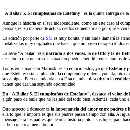
"A Bailar 5. El cumpleaños de Estefany"
es la quinta entrega de la 
Aunque la historia en sí sea independiente, como en este caso el cumpl
personajes, su manera de actuar, ciertos comentarios o por qué viven 
La edición por parte de
SM
es muy bonita, y sin duda llamará la atenci
metalizados muy originales que hacen que no pasen desapercibidos en 
La serie "A bailar" está
narrada a dos voces, la de Otto y la de Beth
descubran que una misma situación puede tener diferentes puntos de vi
Todos en la mansión Marinski están emocionados, ya que
Estefany p
que Estefany está cambiando, la comprende y quiere ayudarla; otros,
sus amigos. Pero cuando viajan a Draculandia,
descubren la realida
tienen que dar una segunda oportunidad.
En "A Bailar 5. El cumpleaños de Estefany", destaca el valor de
algún paso de baile que no les sale del todo bien. Además, cada uno e
Otro aspecto a destacar es
la importancia del amor entre padres e h
ella lo que le importa es que sus padres pasen tiempo con ella. Al igu
mensaje para los padres que lean la historia junto a sus hijos, para h
lado lo que realmente importa.