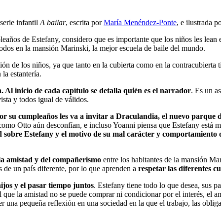
serie infantil
A bailar
, escrita por
María Menéndez-Ponte
, e ilustrada p
eaños de Estefany, considero que es importante que los niños les lean en
todos en la mansión Marinski, la mejor escuela de baile del mundo.
ón de los niños, ya que tanto en la cubierta como en la contracubierta t
la estantería.
. Al inicio de cada capítulo se detalla quién es el narrador
. Es un a
sta y todos igual de válidos.
or su cumpleaños les va a invitar a Draculandia, el nuevo parque d
 como Otto aún desconfían, e incluso Yoanni piensa que Estefany está
d sobre Estefany y el motivo de su mal carácter y comportamiento 
 la amistad y del compañerismo
entre los habitantes de la mansión Ma
s de un país diferente, por lo que aprenden a
respetar las diferentes c
ijos y el pasar tiempo juntos
. Estefany tiene todo lo que desea, sus p
al que la amistad no se puede comprar ni condicionar por el interés, el
acer una pequeña reflexión en una sociedad en la que el trabajo, las obl