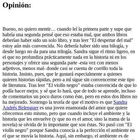
Opinión:
Bueno, no quiero mentir… cuando leí la primera parte y supe que
habría una segunda pensé que eso estaba mal, que ambos libros
deberían haber sido un solo libro, y tras leer "El despertar del mal"
estoy aún más convencida. No debería haber sido una bilogía, y
desde luego no da para una trilogía. Sandra sigue el ritmo ligero, en
el que no profundiza prácticamente nada en la historia ni en los
personajes y ofrece una segunda parte -esta vez con menos
adjetivos, menos mal- donde casi se cuenta de corrillo toda la
historia. Insisto, pues, que le gustará especialmente a quienes
quieren historias rápidas, pero a mí sigue sin convencerme este tipo
de literatura. Tras leer "El violín negro" estaba convencida de que lo
podía hacer mejor, y sé que lo hará, que de todo se aprende, incluso
de comentarios un poco duros como éste, pero en estos dos libros no
ha mejorado. Sostengo la teoría de que el motivo es que
Sandra
Andrés Belenguer
es una joven enamorada del amor que quiere
ofrecernos esto mismo, pero que cuando incluye el ambiente y la
historia que les envuelve (y que no es el amor, sino la trama de la
novela) se olvida de lo importante que son éstas. No pasó con "El
violín negro" porque Sandra conocía a la perfección el ambiente en
el que se movía la historia. Aquí, sin embargo, el ambiente es de