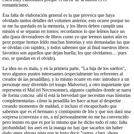
romanticismo.
Esa falta de elaboración general es la que provoca que haya
olvidado tantos detalles del volumen anterior, esto ocurre porque no
se me ha quedado en la memoria, y los libros deben cumplir una
misión si se separan en tomos: recordarnos lo que leímos hace un
año (para devoradores de libros como yo que leemos tantos aún es
peor porque hemos leído muchas historias y son demasiadas las que
se olvidan con rapidez, y todos sabemos que al final nuestros libros
favoritos son aquellos que dejan huella; los que olvidamos… pues
eso, se quedan en el olvido).
La idea no es mala, y en la primera parte, "La hija de los sueños",
tuvo algunos puntos interesantes (especialmente los referentes al
creador de las pesadillas), y lo mismo ocurre en este: introduce a un
personaje muy divertido (el trasgo Malverso), a otro inquietante que
representa el Mal (el Necrosomne), algunos capítulos donde se narra
de forma concisa -ahí sí está la brevedad que necesitan esas historias
complementarias- cómo la pesadilla les hace actuar al despertar
creando momentos de maldad, o incluso el encapuchado que
sabemos que es el hermano y contrapunto de Iris y que nos dará una
sorpresa (convenza o no, a mí personalmente no me ha convencido
pero insisto en que es por lo mismo que he dicho todo el rato: falta
profundidad: los ases en la manga no hay que sacarlos sin haber
dado antes alguna pista que te haga decir "ostras, claro, ahora