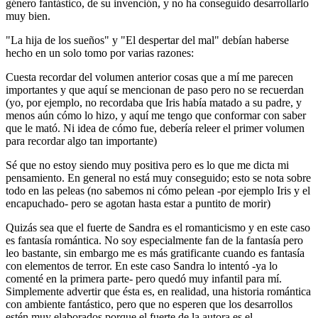
género fantástico, de su invención, y no ha conseguido desarrollarlo
muy bien.
"La hija de los sueños" y "El despertar del mal" debían haberse
hecho en un solo tomo por varias razones:
Cuesta recordar del volumen anterior cosas que a mí me parecen
importantes y que aquí se mencionan de paso pero no se recuerdan
(yo, por ejemplo, no recordaba que Iris había matado a su padre, y
menos aún cómo lo hizo, y aquí me tengo que conformar con saber
que le mató. Ni idea de cómo fue, debería releer el primer volumen
para recordar algo tan importante)
Sé que no estoy siendo muy positiva pero es lo que me dicta mi
pensamiento. En general no está muy conseguido; esto se nota sobre
todo en las peleas (no sabemos ni cómo pelean -por ejemplo Iris y el
encapuchado- pero se agotan hasta estar a puntito de morir)
Quizás sea que el fuerte de Sandra es el romanticismo y en este caso
es fantasía romántica. No soy especialmente fan de la fantasía pero
leo bastante, sin embargo me es más gratificante cuando es fantasía
con elementos de terror. En este caso Sandra lo intentó -ya lo
comenté en la primera parte- pero quedó muy infantil para mí.
Simplemente advertir que ésta es, en realidad, una historia romántica
con ambiente fantástico, pero que no esperen que los desarrollos
estén muy elaborados porque el fuerte de la autora es el