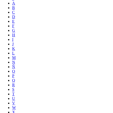
A
B
C
D
E
F
G
H
I
J
K
L
M
N
Ñ
O
P
Q
R
S
T
U
V
W
X