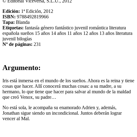
© Editorial Viceversa, S.L.U., 2012
Edición:
1ª Edición, 2012
ISBN:
9788492819966
Tapa:
Blanda
Etiquetas:
fantasía
género fantástico
juvenil romántica
literatura
española
sueños
15 años
14 años
11 años
12 años
13 años
literatura
juvenil
bilogías
Nº de páginas:
231
Argumento:
Iris está inmersa en el mundo de los sueños. Ahora es la reina y tiene
cosas que hacer. Allí conocerá muchas cosas: a su madre, a su
hermano, lo que tiene que hacer para salvar al mundo de la maldad
que creó Venox, su padre…
No está sola, le acompaña su enamorado Adrien y, además,
Jonathan sigue siendo un incondicional. Juntos deberán lograr
vencer al Mal.