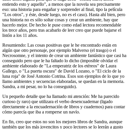
entiendo esto y aquello", a menos que la novela sea precisamente
eso: una historia para engañar y sorprender al final, tipo la película
"Los otros", y éste, desde luego, no es el caso). Hasta ahí bien, pero
una historia no es sólo soltar cosas y crear un ambiente, hay que
hacerlo mejor. De hecho le puse como edad lectora recomendable
los trece años, pero tras acabarlo de leer creo que puede bajarse el
listón a los 11 años.
Resumiendo: Las cosas positivas que le he encontrado están en
algún que otro personaje, por ejemplo Malverso (el trasgo) o el
Necrosomne, y el intento de crear un ambiente fantástico que casi ha
conseguido pero que le ha faltado lo dicho (imposible olvidar el
ambiente elaborado de "La emperatriz de los etéreos" de Laura
Gallego, o "La puerta oscura" de David Lozano, o "El ciclo de la
luna roja" de José Antonio Cotrina. Esos son ejemplos de lo que yo
llamo ambientes y secuencias elaboradas, se quedan en la memoria.
Sandra, a mi pesar, no lo ha conseguido).
Un pequeño detalle que ha llamado mi atención: Me ha parecido
curioso (y raro) que utilizara el verbo desencuadernar (ligado
directamente a la encuadernación de libros y cuadernos) para contar
cómo parecía que iba a romperse un navío.
En fin, creo que estos no son los mejores libros de Sandra, aunque
también que los más jovencitos y poco lectores se lo leerán a gusto