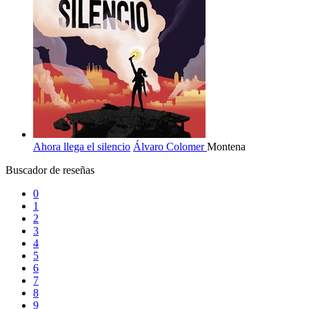
Ahora llega el silencio
Álvaro Colomer
Montena
Buscador de reseñas
0
1
2
3
4
5
6
7
8
9