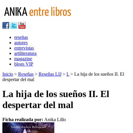
reseñas
autores
entrevistas
artiliteratura
magazine
blogs VIP
Inicio
>
Reseñas
>
Reseñas LIJ
>
L
> La hija de los sueños II. El
despertar del mal
La hija de los sueños II. El
despertar del mal
Ficha realizada por:
Anika Lillo