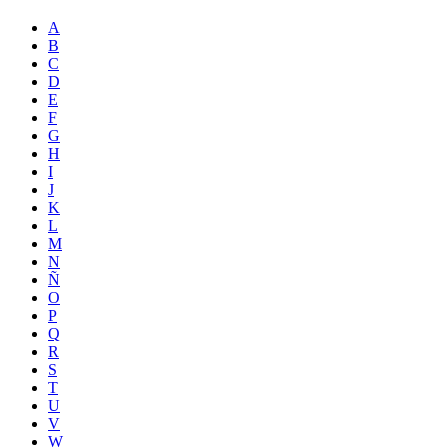
A
B
C
D
E
F
G
H
I
J
K
L
M
N
Ñ
O
P
Q
R
S
T
U
V
W