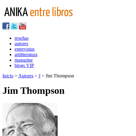
reseñas
autores
entrevistas
artiliteratura
magazine
blogs VIP
Inicio
>
Autores
>
J
> Jim Thompson
Jim Thompson